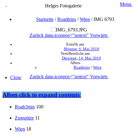
Menu
Helges Fotogalerie
Startseite
/
Roadtrips
/
Wien
/
IMG 6793
Zurück
data-iconpos="notext"
Vorwärts
Erstellt am
Montag, 6. Mai 2019
Veröffentlicht am
Dienstag, 14. Mai 2019
Alben
Roadtrips
/
Wien
Zurück
data-iconpos="notext"
Vorwärts
Close
Alben
click to expand contents
Roah3rips
100
Zugspitze
11
Wien
18