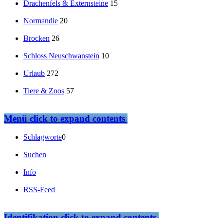
Drachenfels & Externsteine
15
Normandie
20
Brocken
26
Schloss Neuschwanstein
10
Urlaub
272
Tiere & Zoos
57
Menü
click to expand contents
Schlagworte
0
Suchen
Info
RSS-Feed
Identifikation
click to expand contents