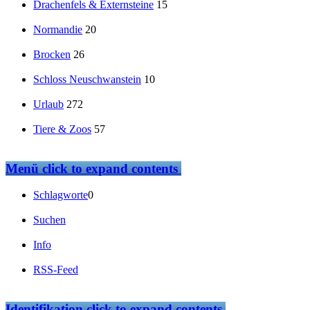
Drachenfels & Externsteine
15
Normandie
20
Brocken
26
Schloss Neuschwanstein
10
Urlaub
272
Tiere & Zoos
57
Menü
click to expand contents
Schlagworte
0
Suchen
Info
RSS-Feed
Identifikation
click to expand contents