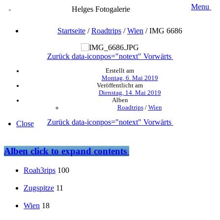
Menu
Helges Fotogalerie
Startseite
/
Roadtrips
/
Wien
/
IMG 6686
Zurück
data-iconpos="notext"
Vorwärts
Erstellt am
Montag, 6. Mai 2019
Veröffentlicht am
Dienstag, 14. Mai 2019
Alben
Roadtrips
/
Wien
Zurück
data-iconpos="notext"
Vorwärts
Close
Alben
click to expand contents
Roah3rips
100
Zugspitze
11
Wien
18