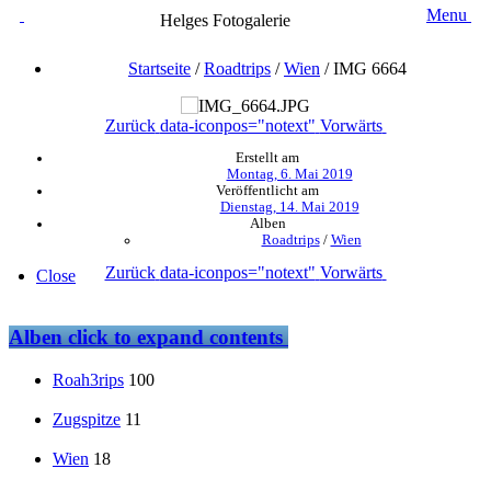
Menu
Helges Fotogalerie
Startseite
/
Roadtrips
/
Wien
/
IMG 6664
Zurück
data-iconpos="notext"
Vorwärts
Erstellt am
Montag, 6. Mai 2019
Veröffentlicht am
Dienstag, 14. Mai 2019
Alben
Roadtrips
/
Wien
Zurück
data-iconpos="notext"
Vorwärts
Close
Alben
click to expand contents
Roah3rips
100
Zugspitze
11
Wien
18