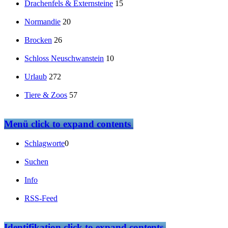
Drachenfels & Externsteine
15
Normandie
20
Brocken
26
Schloss Neuschwanstein
10
Urlaub
272
Tiere & Zoos
57
Menü
click to expand contents
Schlagworte
0
Suchen
Info
RSS-Feed
Identifikation
click to expand contents