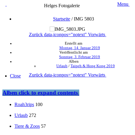
Menu
Helges Fotogalerie
Startseite
/
IMG 5803
Zurück
data-iconpos="notext"
Vorwärts
Erstellt am
Montag, 14. Januar 2019
Veröffentlicht am
Sonntag, 3. Februar 2019
Alben
Urlaub
/
Taipeh & Hong Kong 2019
Zurück
data-iconpos="notext"
Vorwärts
Close
Alben
click to expand contents
Roah3rips
100
Urlaub
272
Tiere & Zoos
57