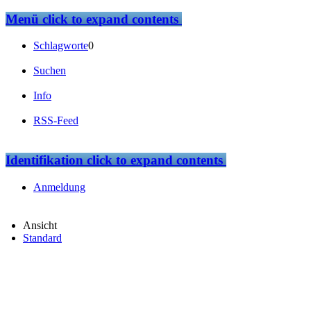
Menü
click to expand contents
Schlagworte
0
Suchen
Info
RSS-Feed
Identifikation
click to expand contents
Anmeldung
Ansicht
Standard