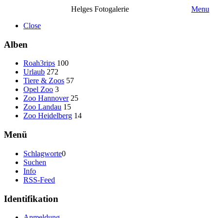
Helges Fotogalerie
Menu
Close
Alben
Roah3rips
100
Urlaub
272
Tiere & Zoos
57
Opel Zoo
3
Zoo Hannover
25
Zoo Landau
15
Zoo Heidelberg
14
Menü
Schlagworte
0
Suchen
Info
RSS-Feed
Identifikation
Anmeldung